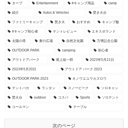
タープ
Entertainment
#キャンプ用品
camp
紹介
Autos & Vehicles
焚き火台
ファミリーキャンプ
焚き火
おすすめ
キャンプ飯
#キャンプ初心者
テントレビュー
エキスポランド
太陽の塔
東の広場
自然文化園
万博記念公園
OUTDOOR PARK
camping
初心者
アウトドアパーク
尾上祐一郎
2023年5月21日
2023年5月20日
アウトドア パーク 2023
OUTDOOR PARK 2023
オノウエユウカズロウ
テントバカ
ランタン
スノーピーク
ソロキャン
焚火台
outdoor
コスパ
Sports
ソロテント
コールマン
テーブル
次のページ