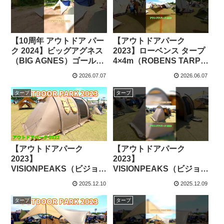
【10周年 アウトドア パー
【アウトドアパーク
ク 2024】ビッグアグネス
2023】ローベンス タープ
（BIG AGNES）ゴールド
4×4m（ROBENS TARP
キャンプUL5タープ
4×4m）の紹介 #Short #シ
2026.07.07
2026.06.07
（GOLD CAMP）ベージ
ョート – akoakoa
ュの紹介 #Short #ショー
タープ
タープ
ト – cocoa
【アウトドアパーク
【アウトドアパーク
2023】
2023】
VISIONPEAKS（ビジョン
VISIONPEAKS（ビジョン
ピークス）テント トレス
ピークス）テント トレス
2025.12.10
2025.12.09
アーチ2ルームテント
アーチ2ルームテント
VP160101J01の紹介 –
VP160101J01の紹介
タープ
タープ
akoakoa
#Short #ショート –
akoakoa