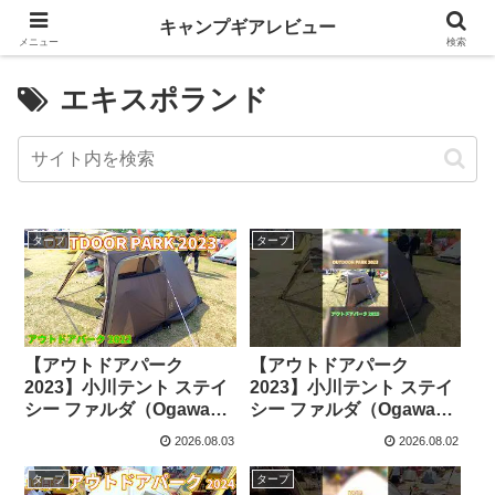
キャンプギアレビュー
メニュー
検索
エキスポランド
タープ
タープ
【アウトドアパーク
【アウトドアパーク
2023】小川テント ステイ
2023】小川テント ステイ
シー ファルダ（Ogawa
シー ファルダ（Ogawa
Stacy Falda）2から3人用
Stacy Falda）2から3人用
2026.08.03
2026.08.02
の紹介 – akoakoa
の紹介 #Short #ショート
– akoakoa
タープ
タープ