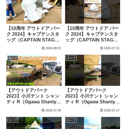
【10周年 アウトドア パー
【10周年 アウトドア パー
ク 2024】キャプテンスタ
ク 2024】キャプテンスタ
ッグ（CAPTAIN STAG）
ッグ（CAPTAIN STAG）
ディズニー ポップアップ
ディズニー ポップアップ
2026.08.01
2026.07.31
テント フルクローズ
テント フルクローズ
UV（くまのプーさん こん
UV（くまのプーさん こん
タープ
タープ
にちは）MA 1093の紹介 –
にちは）MA-1093の紹介
cocoa
#Short – cocoa
【アウトドアパーク
【アウトドアパーク
2023】小川テント シャン
2023】小川テント シャン
ティ R（Ogawa Shanty
ティ R（Ogawa Shanty
R）4人用の紹介 –
R）4人用の紹介 #Short #
2026.07.28
2026.07.27
akoakoa
ショート – akoakoa
タープ
タープ