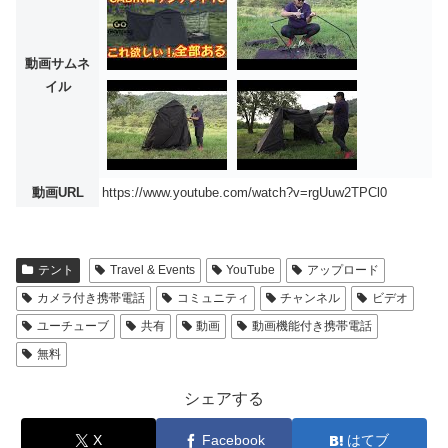
動画サムネ
イル
動画URL
https://www.youtube.com/watch?v=rgUuw2TPCl0
テント
Travel & Events
YouTube
アップロード
カメラ付き携帯電話
コミュニティ
チャンネル
ビデオ
ユーチューブ
共有
動画
動画機能付き携帯電話
無料
シェアする
X
Facebook
はてブ