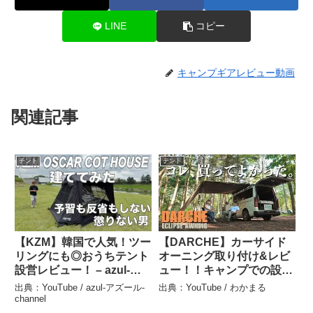
LINE
コピー
キャンプギアレビュー動画
関連記事
テント
テント
【KZM】韓国で人気！ツー
【DARCHE】カーサイド
リングにも◎おうちテント
オーニング取り付け&レビ
設営レビュー！ – azul-ア
ュー！！キャンプでの設営
ズール- channel
がこんなにも楽になるなん
出典：YouTube / azul-アズール-
出典：YouTube / わかまる
て・・・ – わかまる
channel