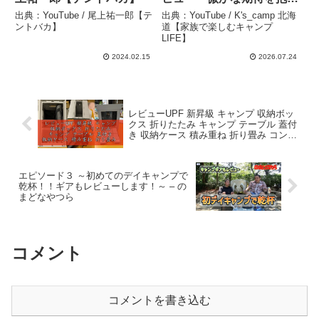
絶景の地へ ～ #98 初山別
出典：YouTube / 尾上祐一郎【テ
出典：YouTube / K's_camp 北海
みさき台公園キャンプ場 –
ントバカ】
道【家族で楽しむキャンプ
LIFE】
K’s_camp 北海道【家族で
楽しむキャンプLIFE】
2024.02.15
2026.07.24
レビューUPF 新昇級 キャンプ 収納ボッ
クス 折りたたみ キャンプ テーブル 蓋付
き 収納ケース 積み重ね 折り畳み コンテ
ナ ボックス 多機能 アウトドア テーブル
軽量 ローテーブル ミニ 組立 – 商品レビ
ュー道場
エピソード３ ～初めてのデイキャンプで
乾杯！！ギアもレビューします！～ – の
まどなやつら
コメント
コメントを書き込む