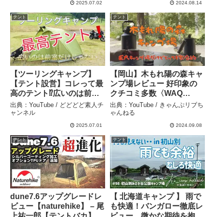
2025.07.02
2024.08.14
テント
テント
【ツーリングキャンプ】
【岡山】木もれ陽の森キャ
【テント設営】コレって最
ンプ場レビュー 好印象の
高のテント⁉️広いのは前室
クチコミ多数〈WAQ
だけじゃない❗️初張り&レビ
Alpha T/C SOLO DX〉 –
出典：YouTube / どどどど素人チ
出典：YouTube / きゃんぷリブち
ュー – どどどど素人チャン
きゃんぷリブちゃんねる
ャンネル
ゃんねる
ネル
2025.07.01
2024.09.08
テント
テント
dune7.6アップグレードレ
【 北海道キャンプ 】 雨で
ビュー【naturehike】 – 尾
も快適！バンガロー徹底レ
上祐一郎【テントバカ】
ビュー 微かな期待を抱き