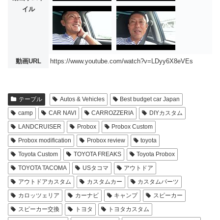
イル
動画URL
https://www.youtube.com/watch?v=LDyy6X8eVEs
テーブル
Autos & Vehicles
Best budget car Japan
camp
CAR NAVI
CARROZZERIA
DIYカスタム
LANDCRUISER
Probox
Probox Custom
Probox modification
Probox review
toyota
Toyota Custom
TOYOTA FREAKS
Toyota Probox
TOYOTA TACOMA
USタコマ
アウトドア
アウトドアカスタム
カスタムカー
カスタムパーツ
カロッツェリア
カーナビ
キャンプ
スピーカー
スピーカー交換
トヨタ
トヨタカスタム