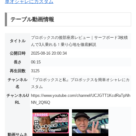
単オシャレにカスタム
テーブル動画情報
プロボックスの後部座席レビュー｜サーフボード3枚積
タイトル
んで3人乗れる！乗り心地を徹底解説
公開日時
2025-08-16 20:00:34
長さ
06:15
再生回数
3125
チャンネル
『プロボックスと私』プロボックスを簡単オシャレにカ
名
スタム
チャンネルU
https://www.youtube.com/channel/UCJGTT1KcdRaTpNh
RL
NN_2Qf6Q
動画サムネ