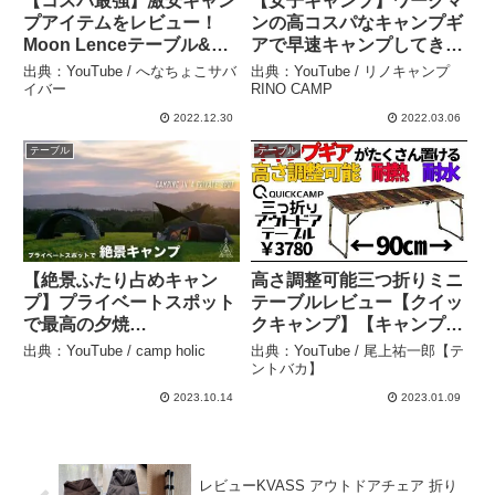
【コスパ最強】激安キャン
【女子キャンプ】ワークマ
プアイテムをレビュー！
ンの高コスパなキャンプギ
Moon Lenceテーブル&キ
アで早速キャンプしてきた
ャンピングチェア – へなち
【ギアレビュー】 – リノキ
出典：YouTube / へなちょこサバ
出典：YouTube / リノキャンプ
ょこサバイバー
ャンプRINO CAMP
イバー
RINO CAMP
2022.12.30
2022.03.06
テーブル
テーブル
【絶景ふたり占めキャン
高さ調整可能三つ折りミニ
プ】プライベートスポット
テーブルレビュー【クイッ
で最高の夕焼
クキャンプ】【キャンプ用
け/commanineテーブルレ
品】 – 尾上祐一郎【テント
出典：YouTube / camp holic
出典：YouTube / 尾上祐一郎【テ
ビュー – camp holic
バカ】
ントバカ】
2023.10.14
2023.01.09
レビューKVASS アウトドアチェア 折り