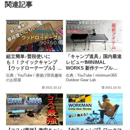
関連記事
テーブル
テーブル
組立簡単♪普段使いに
「キャンプ道具」国内最速
も！！クイックキャンプ
レビュー❗️MINIMAL
【ウッドローテーブル】レ
WORKS 新作テーブル
ビュー – 唐揚げ部長趣味の
『Indian Table Mesa 』
出典：YouTube / 唐揚げ部長趣味
出典：YouTube / minimum365
お部屋
と チェア『Indian Chair
のお部屋
Outdoor Gear Lab
Butte』キャンプギアを詳
2021.10.12
2021.10.31
細に紹介。 – minimum365
テーブル
テーブル
Outdoor Gear Lab